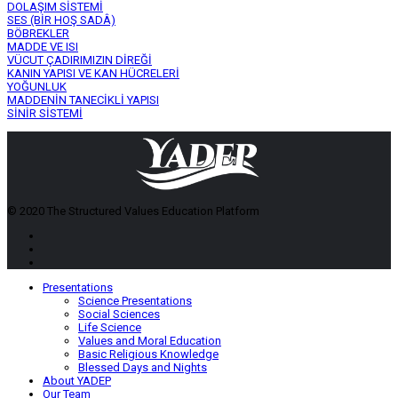
DOLAŞIM SİSTEMİ
SES (BİR HOŞ SADÂ)
BÖBREKLER
MADDE VE ISI
VÜCUT ÇADIRIMIZIN DİREĞİ
KANIN YAPISI VE KAN HÜCRELERİ
YOĞUNLUK
MADDENİN TANECİKLİ YAPISI
SİNİR SİSTEMİ
© 2020 The Structured Values Education Platform
Presentations
Science Presentations
Social Sciences
Life Science
Values and Moral Education
Basic Religious Knowledge
Blessed Days and Nights
About YADEP
Our Team