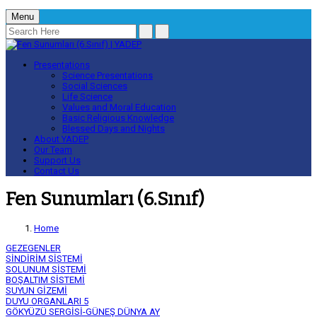
Menu
Presentations
Science Presentations
Social Sciences
Life Science
Values and Moral Education
Basic Religious Knowledge
Blessed Days and Nights
About YADEP
Our Team
Support Us
Contact Us
Fen Sunumları (6.Sınıf)
Home
GEZEGENLER
SİNDİRİM SİSTEMİ
SOLUNUM SİSTEMİ
BOŞALTIM SİSTEMİ
SUYUN GİZEMİ
DUYU ORGANLARI 5
GÖKYÜZÜ SERGİSİ-GÜNEŞ DÜNYA AY