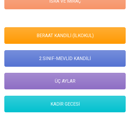
İSRA VE MİRAÇ
BERAAT KANDİLİ (İLKOKUL)
2.SINIF-MEVLİD KANDİLİ
ÜÇ AYLAR
KADİR GECESİ