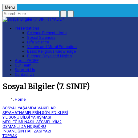
Menu
Presentations
Science Presentations
Social Sciences
Life Science
Values and Moral Education
Basic Religious Knowledge
Blessed Days and Nights
About YADEP
Our Team
Support Us
Contact Us
Sosyal Bilgiler (7. SINIF)
Home
SOSYAL YAŞAMDA VAKIFLAR
SEYAHATNAMELERİN SÖYLEDİKLERİ
YIL SONU BİLGİ YARIŞMASI
MESLEĞİMİ NASIL SEÇMELİYİM?
OSMANLI DA HOŞGÖRÜ
İNSANLIĞIN HAFIZASI YAZI
TOPRAK